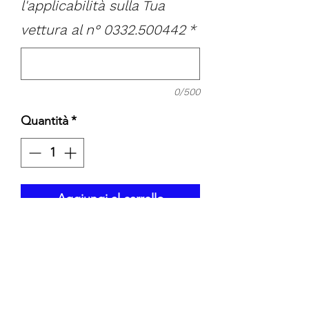
l'applicabilità sulla Tua
vettura al n° 0332.500442
*
0/500
Quantità
*
Aggiungi al carrello
FIAT UNO
FIAT REGATA
FIAT PALIO
FIAT MAREA